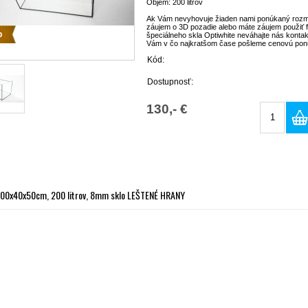
Objem: 200 litrov
Ak Vám nevyhovuje žiaden nami ponúkaný rozmer
záujem o 3D pozadie alebo máte záujem použiť 
p
špeciálneho skla Optiwhite neváhajte nás konta
Vám v čo najkratšom čase pošleme cenovú pon
Kód:
Dostupnosť:
130,- €
100x40x50cm, 200 litrov, 8mm sklo LEŠTENÉ HRANY