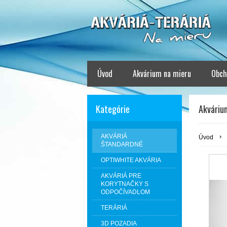
Úvod
Akvárium na mieru
Obch
Kategórie
Akváriu
AKVÁRIÁ
Úvod
ŠTANDARDNÉ
OPTIWHITE AKVÁRIA
AKVÁRIÁ PRE
KORYTNAČKY S
ODPOČÍVADLOM
TERÁRIÁ
3D POZADIA