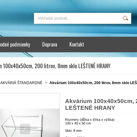
odné podmienky
Doprava
Kontakt
m 100x40x50cm, 200 litrov, 8mm sklo LEŠTENÉ HRANY
AKVÁRIÁ ŠTANDARDNÉ
Akvárium 100x40x50cm, 200 litrov, 8mm sklo 
Akvárium 100x40x50cm, 2
LEŠTENÉ HRANY
Rozmery (dĺžka x šírka x výška):
100 x 40 x 50 cm
Sklo: 8 mm